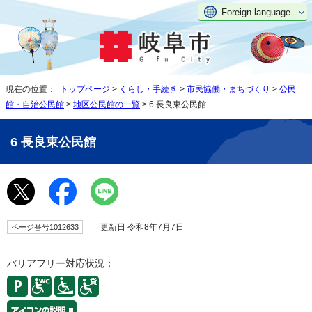
Foreign language
現在の位置：
トップページ
>
くらし・手続き
>
市民協働・まちづくり
>
公民
館・自治公民館
>
地区公民館の一覧
> 6 長良東公民館
6 長良東公民館
更新日 令和8年7月7日
ページ番号1012633
バリアフリー対応状況：