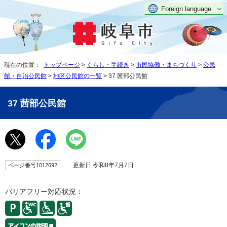
Foreign language
現在の位置：
トップページ
>
くらし・手続き
>
市民協働・まちづくり
>
公民
館・自治公民館
>
地区公民館の一覧
> 37 茜部公民館
37 茜部公民館
更新日 令和8年7月7日
ページ番号1012692
バリアフリー対応状況：