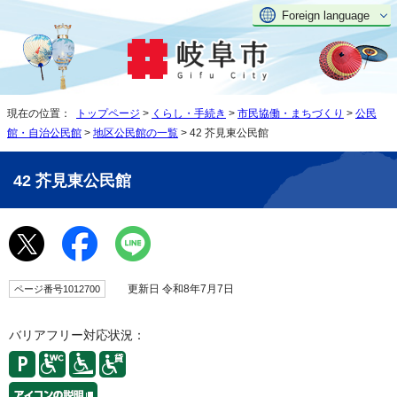
Foreign language
現在の位置：
トップページ
>
くらし・手続き
>
市民協働・まちづくり
>
公民
館・自治公民館
>
地区公民館の一覧
> 42 芥見東公民館
42 芥見東公民館
更新日 令和8年7月7日
ページ番号1012700
バリアフリー対応状況：