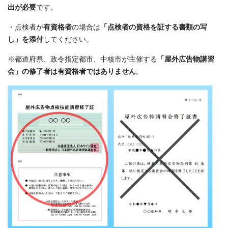
出が必要
です。
・点検者が
有資格者
の場合は
「点検者の資格を証する書類の写
し」を添付
してください。
※都道府県、政令指定都市、中核市が主催する
「屋外広告物講習
会」の修了者は有資格者ではありません
。