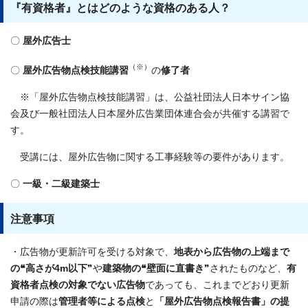
『有資格者』とはどのような資格のある人？
〇
屋外広告士
（※）
〇
屋外広告物点検技能講習
の
修了者
※「屋外広告物点検技能講習」は、公益社団法人日本サイン協
会及び一般社団法人日本屋外広告業団体連合会が共催する講習で
す。
受講には、屋外広告物に関する工事経験等の要件があります。
〇
一級・二級建築士
注意事項
・広告物が更新許可を受ける対象で、
地表から広告物の上端まで
の❝高さが4m以下
❞や
建築物の❝壁面に直書き
❞されたものなど、
有
資格者点検の対象でない広告物
であっても、これまでどおり更新
申請の際は
管理者等による点検
と
「屋外広告物点検報告書」の提