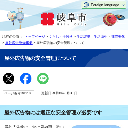
Foreign language
現在の位置：
トップページ
>
くらし・手続き
>
生活環境・生活衛生
>
都市美化
>
屋外広告整備事業
> 屋外広告物の安全管理について
屋外広告物の安全管理について
更新日 令和8年3月31日
ページ番号1019185
屋外広告物には適正な安全管理が必要です
屋外広告物は、常に風や雨、強い