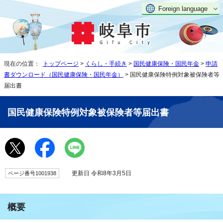
Foreign language
現在の位置：
トップページ
>
くらし・手続き
>
国民健康保険・国民年金
>
申請
書ダウンロード（国民健康保険・国民年金）
> 国民健康保険特例対象被保険者等
届出書
国民健康保険特例対象被保険者等届出書
更新日 令和8年3月5日
ページ番号1001938
概要