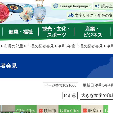
読み上
Foreign language
文字サイズ・配色の変
観光・文化・
産業・
健康・福祉
スポーツ
ビジネス
>
市長の部屋
>
市長の記者会見
>
令和5年度 市長の記者会見
> 令
記者会見
更新日 令和5年4月
ページ番号1021008
大きな文字で印
印刷