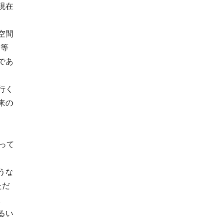
現在
空間
ー等
であ
行く
来の
って
うな
ただ
。
るい