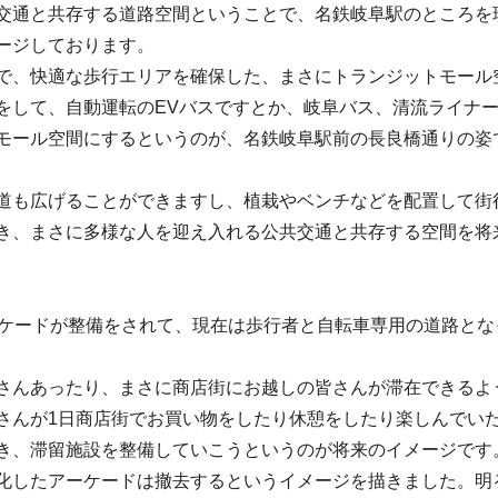
交通と共存する道路空間ということで、名鉄岐阜駅のところを
ージしております。
で、快適な歩行エリアを確保した、まさにトランジットモール
をして、自動運転のEVバスですとか、岐阜バス、清流ライナ
モール空間にするというのが、名鉄岐阜駅前の長良橋通りの姿
道も広げることができますし、植栽やベンチなどを配置して街
き、まさに多様な人を迎え入れる公共交通と共存する空間を将
ーケードが整備をされて、現在は歩行者と自転車専用の道路とな
さんあったり、まさに商店街にお越しの皆さんが滞在できるよ
さんが1日商店街でお買い物をしたり休憩をしたり楽しんでい
き、滞留施設を整備していこうというのが将来のイメージです
化したアーケードは撤去するというイメージを描きました。明