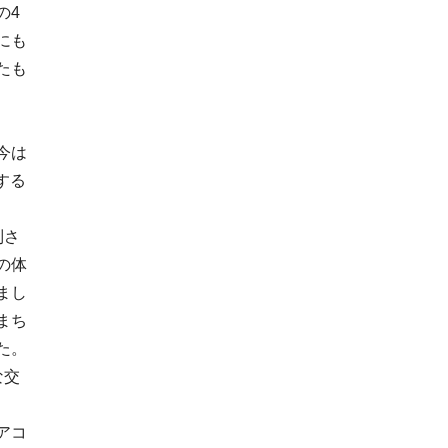
の4
にも
たも
今は
する
制さ
の体
まし
まち
た。
な交
アコ