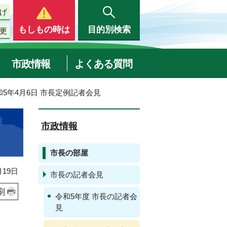
げ
もしもの時は
目的別検索
更
市政情報
よくある質問
和5年4月6日 市長定例記者会見
市政情報
市長の部屋
19日
市長の記者会見
刷
令和5年度 市長の記者会
見