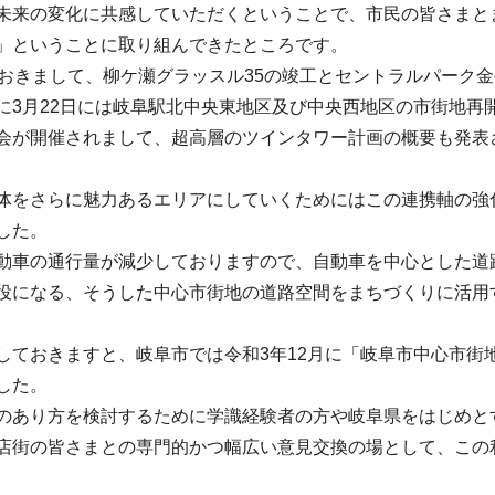
未来の変化に共感していただくということで、市民の皆さまと
」ということに取り組んできたところです。
におきまして、柳ケ瀬グラッスル35の竣工とセントラルパーク
に3月22日には岐阜駅北中央東地区及び中央西地区の市街地再
会が開催されまして、超高層のツインタワー計画の概要も発表
体をさらに魅力あるエリアにしていくためにはこの連携軸の強
した。
動車の通行量が減少しておりますので、自動車を中心とした道
役になる、そうした中心市街地の道路空間をまちづくりに活用
しておきますと、岐阜市では令和3年12月に「岐阜市中心市街
した。
のあり方を検討するために学識経験者の方や岐阜県をはじめと
店街の皆さまとの専門的かつ幅広い意見交換の場として、この