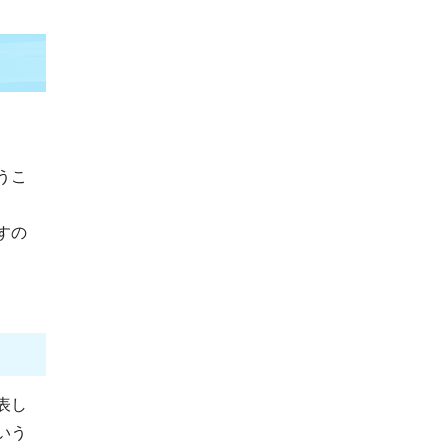
うこ
すの
表し
いう