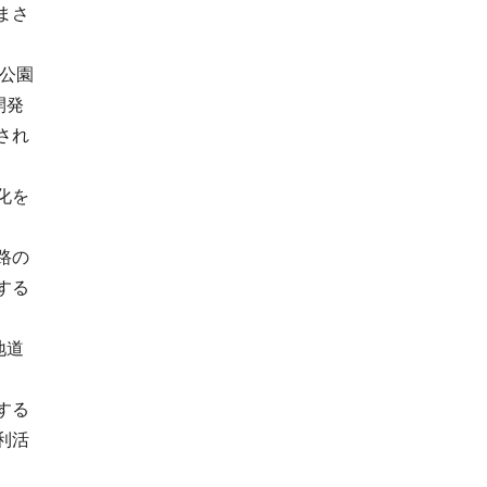
まさ
金公園
開発
され
化を
路の
する
地道
する
利活