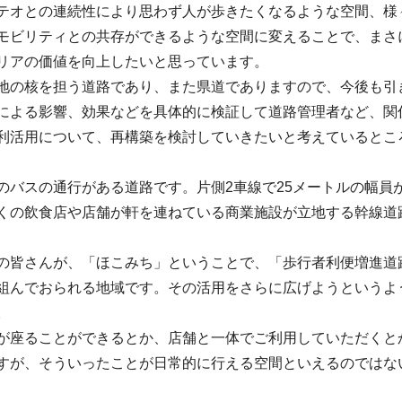
テオとの連続性により思わず人が歩きたくなるような空間、様
モビリティとの共存ができるような空間に変えることで、まさ
リアの価値を向上したいと思っています。
地の核を担う道路であり、また県道でありますので、今後も引
による影響、効果などを具体的に検証して道路管理者など、関
利活用について、再構築を検討していきたいと考えているとこ
のバスの通行がある道路です。片側2車線で25メートルの幅員
くの飲食店や店舗が軒を連ねている商業施設が立地する幹線道
の皆さんが、「ほこみち」ということで、「歩行者利便増進道
組んでおられる地域です。その活用をさらに広げようというよ
。
が座ることができるとか、店舗と一体でご利用していただくと
すが、そういったことが日常的に行える空間といえるのではな