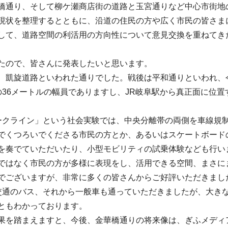
橋通り、そして柳ケ瀬商店街の道路と玉宮通りなど中心市街地
現状を整理するとともに、沿道の住民の方や広く市民の皆さま
して、道路空間の利活用の方向性について意見交換を重ねてき
たので、皆さんに発表したいと思います。
、凱旋道路といわれた通りでした。戦後は平和通りといわれ、
36メートルの幅員でありますし、JR岐阜駅から真正面に位置
ークライン」という社会実験では、中央分離帯の両側を車線規
でくつろいでくださる市民の方とか、あるいはスケートボード
を奏でていただいたり、小型モビリティの試乗体験なども行い
ではなく市民の方が多様に表現をし、活用できる空間、まさに
でございますが、非常に多くの皆さんからご好評いただきまし
交通のバス、それから一般車も通っていただきましたが、大き
ともわかっております。
果を踏まえますと、今後、金華橋通りの将来像は、ぎふメディ