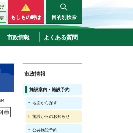
げ
もしもの時は
目的別検索
更
市政情報
よくある質問
市政情報
施設案内・施設予約
84
地図から探す
刷
施設からのお知らせ
公共施設予約