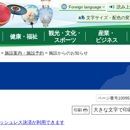
読み上
Foreign language
文字サイズ・配色の変
観光・文化・
産業・
健康・福祉
スポーツ
ビジネス
>
施設案内・施設予約
> 施設からのお知らせ
ページ番号10095
大きな文字で印
印刷
ッシュレス決済が利用できます