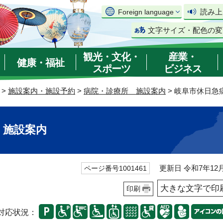
読み上
Foreign language
文字サイズ・配色の変
観光・文化・
産業・
健康・福祉
スポーツ
ビジネス
>
施設案内・施設予約
>
病院・診療所 施設案内
> 岐阜市休日急
 施設案内
更新日 令和7年12月
ページ番号1001461
大きな文字で印
印刷
対応状況：