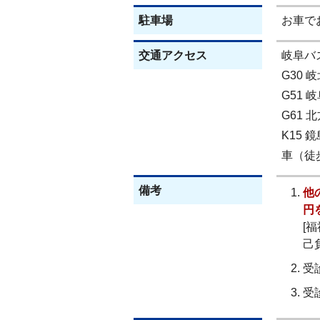
駐車場
お車で
交通アクセス
岐阜バ
G30
G51
G61
K15
車（徒
備考
他
円
[
己
受
受