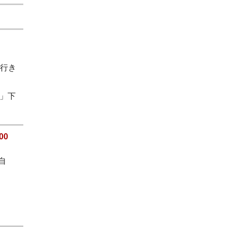
島行き
町」下
00
自