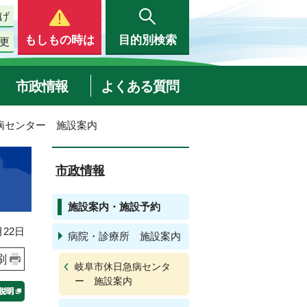
げ
もしもの時は
目的別検索
更
市政情報
よくある質問
病センター 施設案内
市政情報
施設案内・施設予約
22日
病院・診療所 施設案内
刷
岐阜市休日急病センタ
ー 施設案内