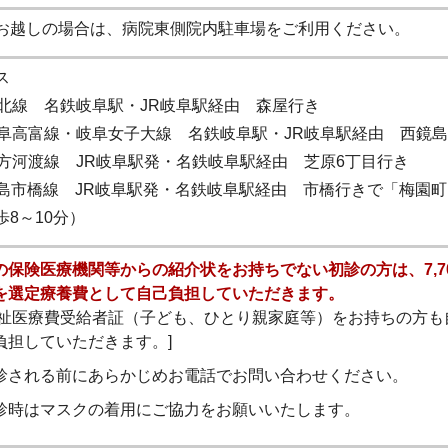
お越しの場合は、病院東側院内駐車場をご利用ください。
ス
 岐北線 名鉄岐阜駅・JR岐阜駅経由 森屋行き
 岐阜高富線・岐阜女子大線 名鉄岐阜駅・JR岐阜駅経由 西鏡
 北方河渡線 JR岐阜駅発・名鉄岐阜駅経由 芝原6丁目行き
 鏡島市橋線 JR岐阜駅発・名鉄岐阜駅経由 市橋行きで「梅園
歩8～10分）
の保険医療機関等からの紹介状をお持ちでない初診の方は、7,7
を選定療養費として自己負担していただきます。
福祉医療費受給者証（子ども、ひとり親家庭等）をお持ちの方も
負担していただきます。]
診される前にあらかじめお電話でお問い合わせください。
診時はマスクの着用にご協力をお願いいたします。