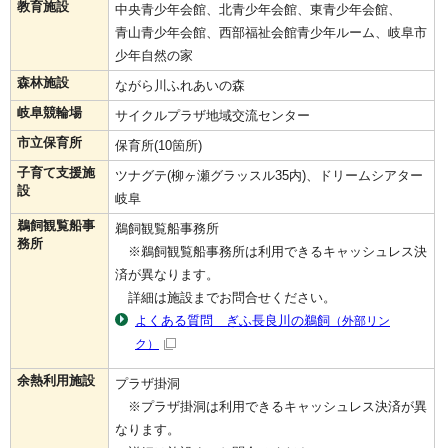
教育施設
中央青少年会館、北青少年会館、東青少年会館、
青山青少年会館、西部福祉会館青少年ルーム、岐阜市
少年自然の家
森林施設
ながら川ふれあいの森
岐阜競輪場
サイクルプラザ地域交流センター
市立保育所
保育所(10箇所)
子育て支援施
ツナグテ(柳ヶ瀬グラッスル35内)、ドリームシアター
設
岐阜
鵜飼観覧船事
鵜飼観覧船事務所
務所
※鵜飼観覧船事務所は利用できるキャッシュレス決
済が異なります。
詳細は施設までお問合せください。
よくある質問 ぎふ長良川の鵜飼
（外部リン
ク）
余熱利用施設
プラザ掛洞
※プラザ掛洞は利用できるキャッシュレス決済が異
なります。