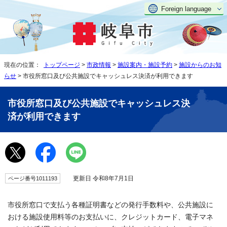
Foreign language
現在の位置：
トップページ
>
市政情報
>
施設案内・施設予約
>
施設からのお知
らせ
> 市役所窓口及び公共施設でキャッシュレス決済が利用できます
市役所窓口及び公共施設でキャッシュレス決
済が利用できます
更新日 令和8年7月1日
ページ番号1011193
市役所窓口で支払う各種証明書などの発行手数料や、公共施設に
おける施設使用料等のお支払いに、クレジットカード、電子マネ