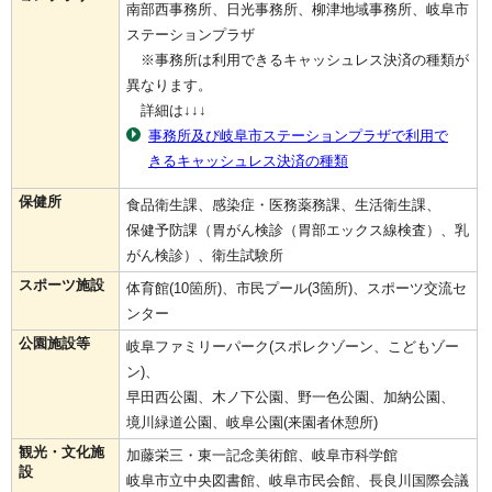
南部西事務所、日光事務所、柳津地域事務所、岐阜市
ステーションプラザ
※事務所は利用できるキャッシュレス決済の種類が
異なります。
詳細は↓↓↓
事務所及び岐阜市ステーションプラザで利用で
きるキャッシュレス決済の種類
保健所
食品衛生課、感染症・医務薬務課、生活衛生課、
保健予防課（胃がん検診（胃部エックス線検査）、乳
がん検診）、衛生試験所
スポーツ施設
体育館(10箇所)、市民プール(3箇所)、スポーツ交流セ
ンター
公園施設等
岐阜ファミリーパーク(スポレクゾーン、こどもゾー
ン)、
早田西公園、木ノ下公園、野一色公園、加納公園、
境川緑道公園、岐阜公園(来園者休憩所)
観光・文化施
加藤栄三・東一記念美術館、岐阜市科学館
設
岐阜市立中央図書館、岐阜市民会館、長良川国際会議