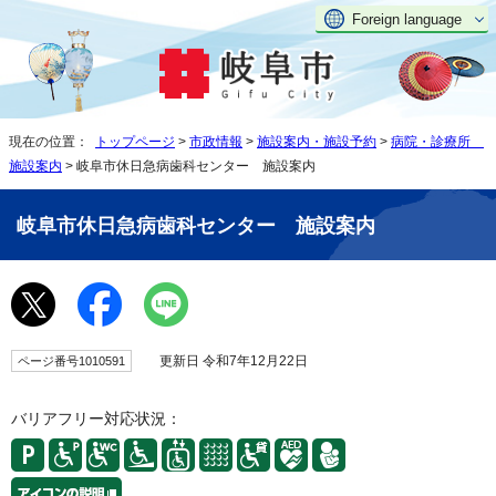
Foreign language
現在の位置：
トップページ
>
市政情報
>
施設案内・施設予約
>
病院・診療所
施設案内
> 岐阜市休日急病歯科センター 施設案内
岐阜市休日急病歯科センター 施設案内
更新日 令和7年12月22日
ページ番号1010591
バリアフリー対応状況：