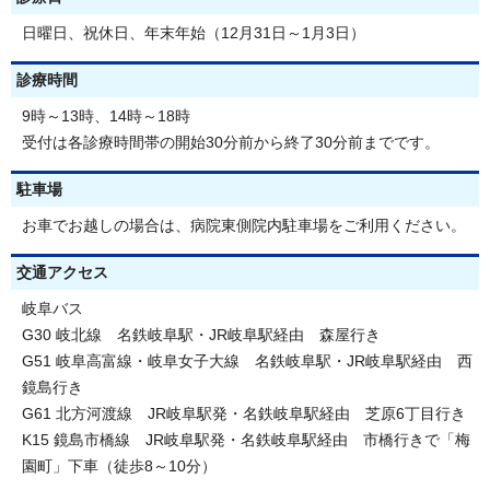
日曜日、祝休日、年末年始（12月31日～1月3日）
診療時間
9時～13時、14時～18時
受付は各診療時間帯の開始30分前から終了30分前までです。
駐車場
お車でお越しの場合は、病院東側院内駐車場をご利用ください。
交通アクセス
岐阜バス
G30 岐北線 名鉄岐阜駅・JR岐阜駅経由 森屋行き
G51 岐阜高富線・岐阜女子大線 名鉄岐阜駅・JR岐阜駅経由 西
鏡島行き
G61 北方河渡線 JR岐阜駅発・名鉄岐阜駅経由 芝原6丁目行き
K15 鏡島市橋線 JR岐阜駅発・名鉄岐阜駅経由 市橋行きで「梅
園町」下車（徒歩8～10分）