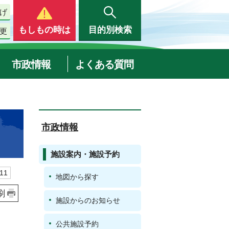
げ
もしもの時は
目的別検索
更
市政情報
よくある質問
市政情報
施設案内・施設予約
11
地図から探す
刷
施設からのお知らせ
公共施設予約