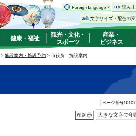
読み上
Foreign language
文字サイズ・配色の変
観光・文化・
産業・
健康・福祉
スポーツ
ビジネス
>
施設案内・施設予約
> 市役所 施設案内
ページ番号10107
大きな文字で印
印刷