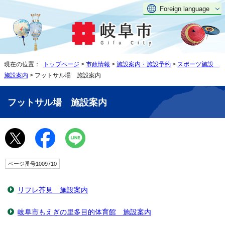
Foreign language
現在の位置：
トップページ
>
市政情報
>
施設案内・施設予約
>
スポーツ施設
施設案内
> フットサル場 施設案内
フットサル場 施設案内
ページ番号1009710
リフレ芥見 施設案内
岐阜市もえぎの里多目的体育館 施設案内