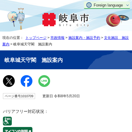
Foreign language
現在の位置：
トップページ
>
市政情報
>
施設案内・施設予約
>
文化施設 施設
案内
> 岐阜城天守閣 施設案内
岐阜城天守閣 施設案内
更新日 令和8年5月20日
ページ番号1010709
バリアフリー対応状況：