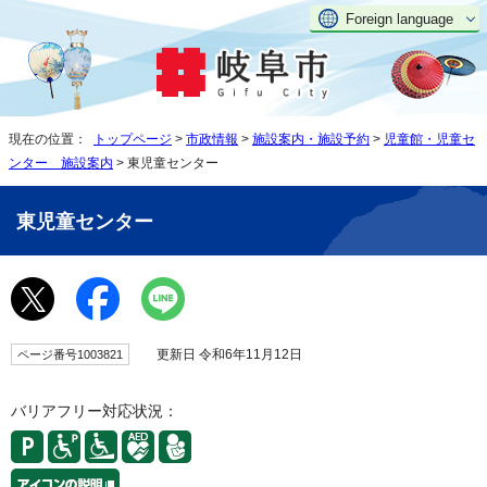
Foreign language
現在の位置：
トップページ
>
市政情報
>
施設案内・施設予約
>
児童館・児童セ
ンター 施設案内
> 東児童センター
東児童センター
更新日 令和6年11月12日
ページ番号1003821
バリアフリー対応状況：