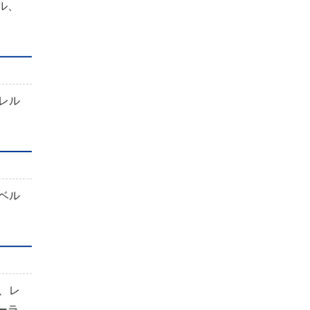
ル、
レル
ベル
、レ
ーラ