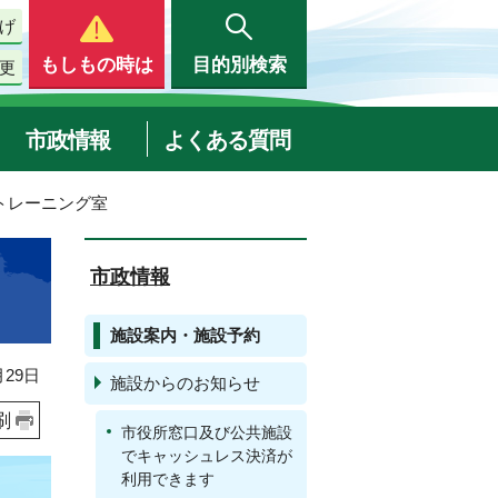
げ
もしもの時は
目的別検索
更
市政情報
よくある質問
トレーニング室
市政情報
施設案内・施設予約
29日
施設からのお知らせ
刷
市役所窓口及び公共施設
でキャッシュレス決済が
利用できます