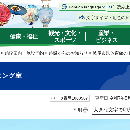
読み上
Foreign language
文字サイズ・配色の変
観光・文化・
産業・
健康・福祉
スポーツ
ビジネス
>
施設案内・施設予約
>
施設からのお知らせ
> 岐阜市民体育館の
ニング室
更新日 令和7年5月
ページ番号1009587
大きな文字で印
印刷