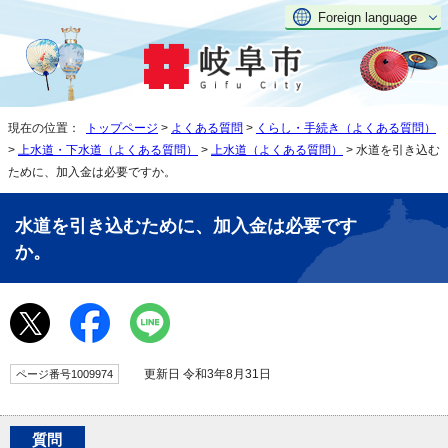
Foreign language
現在の位置：
トップページ
>
よくある質問
>
くらし・手続き（よくある質問）
>
上水道・下水道（よくある質問）
>
上水道（よくある質問）
> 水道を引き込む
ために、加入金は必要ですか。
水道を引き込むために、加入金は必要です
か。
更新日 令和3年8月31日
ページ番号1009974
質問