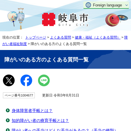
Foreign language
現在の位置：
トップページ
>
よくある質問
>
健康・福祉（よくある質問）
>
障
がい者福祉制度
> 障がいのある方のよくある質問一覧
障がいのある方のよくある質問一覧
更新日 令和3年8月31日
ページ番号1004677
身体障害者手帳とは？
知的障がい者の療育手帳とは？
障がい者への手当はどんな手当があるの？（手当の種類）