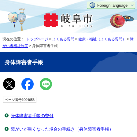
Foreign language
現在の位置：
トップページ
>
よくある質問
>
健康・福祉（よくある質問）
>
障
がい者福祉制度
> 身体障害者手帳
身体障害者手帳
ページ番号1004656
身体障害者手帳の交付
障がいが重くなった場合の手続き（身体障害者手帳）