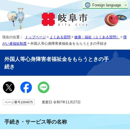
Foreign language
現在の位置：
トップページ
>
よくある質問
>
健康・福祉（よくある質問）
>
障
がい者福祉制度
> 外国人等心身障害者福祉金をもらうときの手続き
外国人等心身障害者福祉金をもらうときの手
続き
更新日 令和7年11月27日
ページ番号1004675
手続き・サービス等の名称