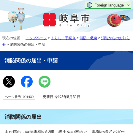
Foreign language
現在の位置：
トップページ
>
くらし・手続き
>
消防・救急
>
消防からのお知ら
せ
> 消防関係の届出・申請
消防関係の届出・申請
更新日 令和3年8月31日
ページ番号1001430
消防関係の届出
主な届出・申請書類の説明、提出先の案内と、書類の様式がダウ