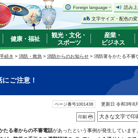
読み上
Foreign language
文字サイズ・配色の変
観光・文化・
産業・
健康・福祉
スポーツ
ビジネス
手続き
>
消防・救急
>
消防からのお知らせ
> 消防署をかたる不審
話にご注意！
更新日 令和3年8月
ページ番号1001438
大きな文字で印
印刷
かたる者からの不審電話
があったという事例が発生しています