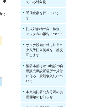
、家
ている対象物
通信査察を行っていま
意く
す。
防火対象物の自主検査チ
ェック表の報告について
サウナ設備に係る岐阜市
火災予防条例等を一部改
正します！
消防本部ほか10施設の自
動販売機設置場所の貸付
に係る一般競争入札につ
いて
本巣消防署北方分署の供
用開始のお知らせ