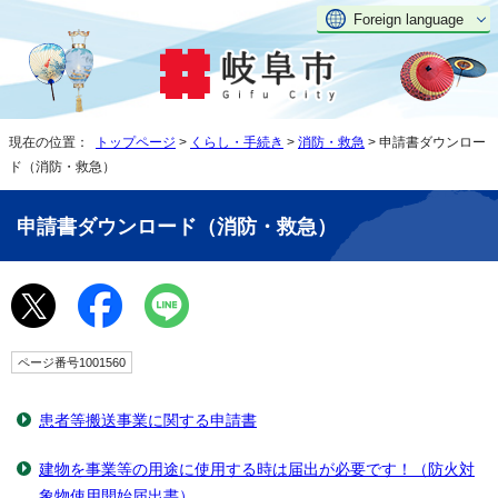
Foreign language
現在の位置：
トップページ
>
くらし・手続き
>
消防・救急
> 申請書ダウンロー
ド（消防・救急）
申請書ダウンロード（消防・救急）
ページ番号1001560
患者等搬送事業に関する申請書
建物を事業等の用途に使用する時は届出が必要です！（防火対
象物使用開始届出書）