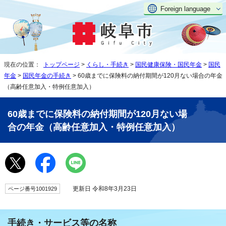
Foreign language
現在の位置：
トップページ
>
くらし・手続き
>
国民健康保険・国民年金
>
国民
年金
>
国民年金の手続き
> 60歳までに保険料の納付期間が120月ない場合の年金
（高齢任意加入・特例任意加入）
60歳までに保険料の納付期間が120月ない場
合の年金（高齢任意加入・特例任意加入）
更新日 令和8年3月23日
ページ番号1001929
手続き・サービス等の名称