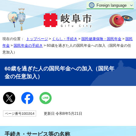
Foreign language
現在の位置：
トップページ
>
くらし・手続き
>
国民健康保険・国民年金
>
国民
年金
>
国民年金の手続き
> 60歳を過ぎた人の国民年金への加入（国民年金の任
意加入）
60歳を過ぎた人の国民年金への加入（国民年
金の任意加入）
更新日 令和8年5月21日
ページ番号1001914
手続き・サービス等の名称