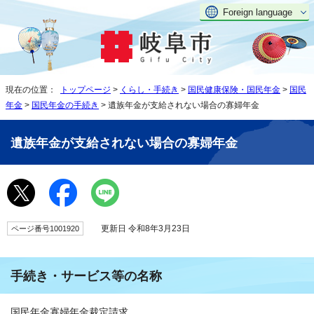
Foreign language
現在の位置：
トップページ
>
くらし・手続き
>
国民健康保険・国民年金
>
国民
年金
>
国民年金の手続き
> 遺族年金が支給されない場合の寡婦年金
遺族年金が支給されない場合の寡婦年金
更新日 令和8年3月23日
ページ番号1001920
手続き・サービス等の名称
国民年金寡婦年金裁定請求