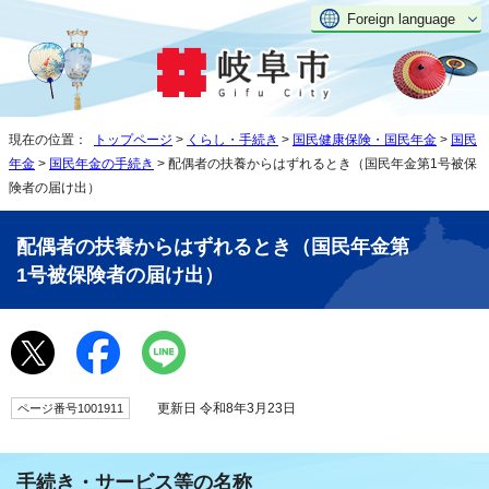
Foreign language
現在の位置：
トップページ
>
くらし・手続き
>
国民健康保険・国民年金
>
国民
年金
>
国民年金の手続き
> 配偶者の扶養からはずれるとき（国民年金第1号被保
険者の届け出）
配偶者の扶養からはずれるとき（国民年金第
1号被保険者の届け出）
更新日 令和8年3月23日
ページ番号1001911
手続き・サービス等の名称