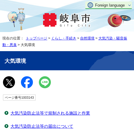
Foreign language
現在の位置：
トップページ
>
くらし・手続き
>
自然環境
>
大気汚染・騒音振
動・悪臭
> 大気環境
大気環境
ページ番号1003143
大気汚染防止法等で規制される施設と作業
大気汚染防止法等の届出について