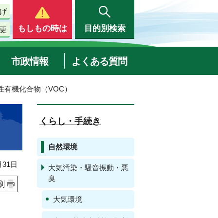
げ
もしもの時は
目的別検索
更
市政情報
よくある質問
発性有機化合物（VOC）
くらし・手続き
自然環境
31日
大気汚染・騒音振動・悪
臭
刷
大気環境