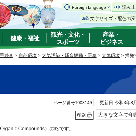
読み上
Foreign language
文字サイズ・配色の変
観光・文化・
産業・
健康・福祉
スポーツ
ビジネス
手続き
>
自然環境
>
大気汚染・騒音振動・悪臭
>
大気環境
> 揮
）
更新日 令和3年8月
ページ番号1003149
大きな文字で印
印刷
Organic Compounds）の略です。