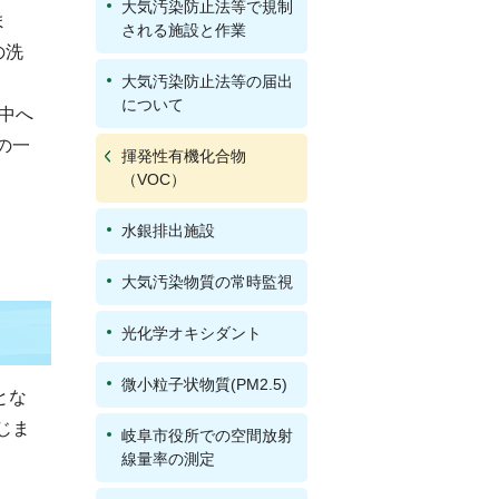
大気汚染防止法等で規制
ま
される施設と作業
の洗
大気汚染防止法等の届出
について
中へ
の一
揮発性有機化合物
（VOC）
水銀排出施設
大気汚染物質の常時監視
光化学オキシダント
微小粒子状物質(PM2.5)
とな
じま
岐阜市役所での空間放射
線量率の測定