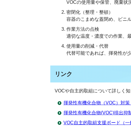
VOCの使用量や保管、廃棄状
密閉化（整理・整頓）
容器のこまめな蓋閉め、ビニル
作業方法の点検
適切な温度・濃度での作業、
使用量の削減・代替
代替可能であれば、揮発性が
リンク
VOCや自主的取組について詳しく
揮発性有機化合物（VOC）対策
揮発性有機化合物(VOC)排出
VOC自主的取組支援ボード（