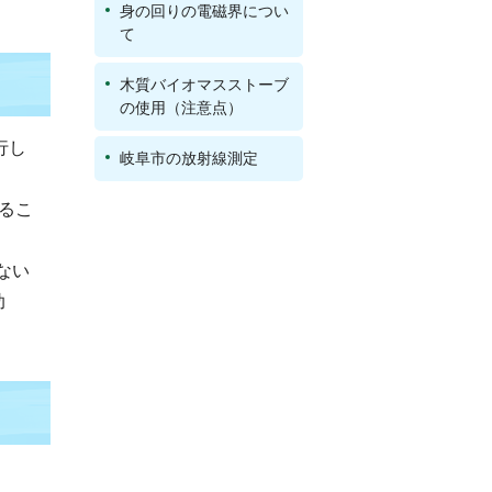
身の回りの電磁界につい
て
木質バイオマスストーブ
の使用（注意点）
行し
岐阜市の放射線測定
るこ
ない
助