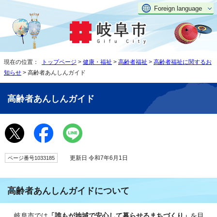
Foreign language
現在の位置：
トップページ
>
健康・福祉
>
高齢者福祉
>
高齢者福祉に関するお
知らせ
> 高齢者あんしんガイド
高齢者あんしんガイド
更新日 令和7年6月1日
ページ番号1033185
高齢者あんしんガイドについて
岐阜市では
「誰もが地域で安心して暮らせるまちづくり」
を目