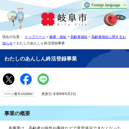
Foreign language
現在の位置：
トップページ
>
健康・福祉
>
高齢者福祉
>
高齢者福祉に関するお
知らせ
> わたしのあんしん終活登録事業
わたしのあんしん終活登録事業
更新日 令和8年6月2日
ページ番号1020864
事業の概要
本事業は、高齢者が病気や事故などで意思表示できなくなった