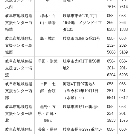
央西
7616
7614
岐阜市地域包括
梅林・白
岐阜市東金宝町1丁目
058-
058-
支援センター白
山・華陽
16番地 メゾンドクマ
266-
266-
梅華
ダ101
8388
1388
岐阜市地域包括
島・城西
岐阜市西島町2番11号
058-
058-
支援センター島
232-
232-
城西
5088
5189
岐阜市地域包括
早田・則武
岐阜市光町1丁目56番
058-
058-
支援センター清
地2
201-
201-
流
6204
6206
岐阜市地域包括
木田・七
河渡4丁目97番地3
058-
058-
支援センター西
郷・合渡
（※令和7年10月1日
251-
251-
部
（水曜）～）
6541
0612
岐阜市地域包括
黒野・方
岐阜市黒野176番地5
058-
058-
支援センター岐
県・西郷・
234-
201-
北
網代
3933
1575
岐阜市地域包括
長良・長良
岐阜市長良2977番地3-
058-
058-