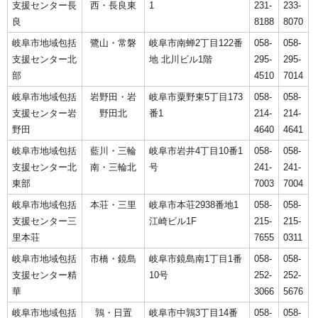
支援センター長
西・長良東
1
231-
233-
良
8188
8070
岐阜市地域包括
鷺山・常磐
岐阜市南蝉2丁目122番
058-
058-
支援センター北
地 北川ビル1階
295-
295-
部
4510
7014
岐阜市地域包括
岩野田・岩
岐阜市粟野東5丁目173
058-
058-
支援センター岩
野田北
番1
214-
214-
野田
4640
4641
岐阜市地域包括
藍川・三輪
岐阜市岩井4丁目10番1
058-
058-
支援センター北
南・三輪北
号
241-
241-
東部
7003
7004
岐阜市地域包括
本荘・三里
岐阜市本荘2938番地1
058-
058-
支援センター三
江崎ビル1F
215-
215-
里本荘
7655
0311
岐阜市地域包括
市橋・鏡島
岐阜市鏡島南1丁目1番
058-
058-
支援センター精
10号
252-
252-
華
3066
5676
岐阜市地域包括
鶉・日置
岐阜市中鶉3丁目14番
058-
058-