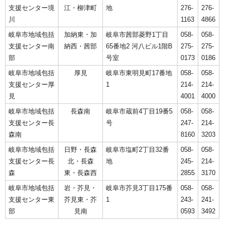
支援センター境
江・柳津町
地
276-
276-
川
1163
4866
岐阜市地域包括
加納東・加
岐阜市茜部菱野1丁目
058-
058-
支援センター南
納西・茜部
65番地2 河八ビル1階B
275-
275-
部
号室
0173
0186
岐阜市地域包括
厚見
岐阜市東明見町17番地
058-
058-
支援センター厚
1
214-
214-
見
4001
4000
岐阜市地域包括
長森南
岐阜市蔵前4丁目19番5
058-
058-
支援センター長
号
247-
214-
森南
8160
3203
岐阜市地域包括
日野・長森
岐阜市塩町2丁目32番
058-
058-
支援センター長
北・長森
地
245-
214-
森
東・長森西
2855
3170
岐阜市地域包括
岩・芥見・
岐阜市芥見3丁目175番
058-
058-
支援センター東
芥見東・芥
1
243-
241-
部
見南
0593
3492