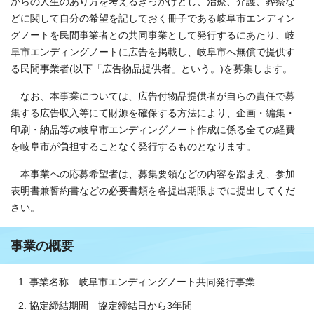
からの人生のあり方を考えるきっかけとし、治療、介護、葬祭な
どに関して自分の希望を記しておく冊子である岐阜市エンディン
グノートを民間事業者との共同事業として発行するにあたり、岐
阜市エンディングノートに広告を掲載し、岐阜市へ無償で提供す
る民間事業者(以下「広告物品提供者」という。)を募集します。
なお、本事業については、広告付物品提供者が自らの責任で募
集する広告収入等にて財源を確保する方法により、企画・編集・
印刷・納品等の岐阜市エンディングノート作成に係る全ての経費
を岐阜市が負担することなく発行するものとなります。
本事業への応募希望者は、募集要領などの内容を踏まえ、参加
表明書兼誓約書などの必要書類を各提出期限までに提出してくだ
さい。
事業の概要
事業名称 岐阜市エンディングノート共同発行事業
協定締結期間 協定締結日から3年間