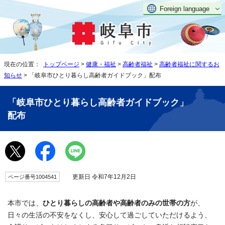
Foreign language
現在の位置：
トップページ
>
健康・福祉
>
高齢者福祉
>
高齢者福祉に関するお
知らせ
> 「岐阜市ひとり暮らし高齢者ガイドブック」配布
「岐阜市ひとり暮らし高齢者ガイドブック」
配布
更新日 令和7年12月2日
ページ番号1004541
本市では、
ひとり暮らしの高齢者や高齢者のみの世帯の方
が、
日々の生活の不安をなくし、安心して過ごしていただけるよう、