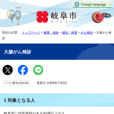
Foreign language
現在の位置：
トップページ
>
健康・福祉
>
健診・検査
>
がん検診
> 大腸がん検
診
大腸がん検診
更新日 令和8年7月8日
ページ番号1004335
1 対象となる人
岐阜市に住民登録がある40歳以上の人