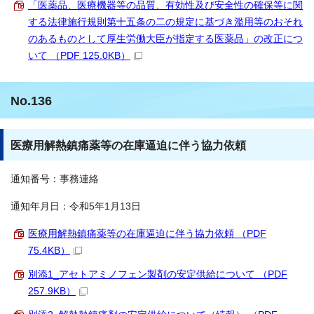
「医薬品、医療機器等の品質、有効性及び安全性の確保等に関
する法律施行規則第十五条の二の規定に基づき濫用等のおそれ
のあるものとして厚生労働大臣が指定する医薬品」の改正につ
いて （PDF 125.0KB）
No.136
医療用解熱鎮痛薬等の在庫逼迫に伴う協力依頼
通知番号：事務連絡
通知年月日：令和5年1月13日
医療用解熱鎮痛薬等の在庫逼迫に伴う協力依頼 （PDF
75.4KB）
別添1_アセトアミノフェン製剤の安定供給について （PDF
257.9KB）