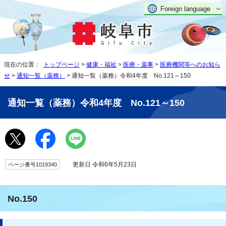
Foreign language
現在の位置：
トップページ
>
健康・福祉
>
医療・薬事
>
医療機関等へのお知ら
せ
>
通知一覧（薬務）
> 通知一覧（薬務）令和4年度 No.121～150
通知一覧（薬務）令和4年度 No.121～150
更新日 令和6年5月23日
ページ番号1019340
No.150