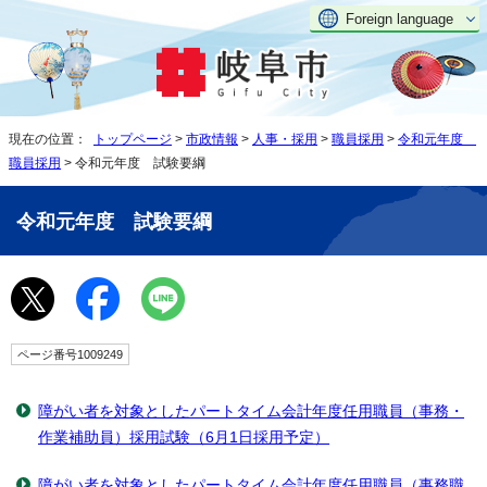
Foreign language
現在の位置：
トップページ
>
市政情報
>
人事・採用
>
職員採用
>
令和元年度
職員採用
> 令和元年度 試験要綱
令和元年度 試験要綱
ページ番号1009249
障がい者を対象としたパートタイム会計年度任用職員（事務・
作業補助員）採用試験（6月1日採用予定）
障がい者を対象としたパートタイム会計年度任用職員（事務職