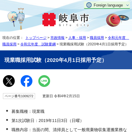
Foreign language
現在の位置：
トップページ
>
市政情報
>
人事・採用
>
職員採用
>
令和元年度
職員採用
>
令和元年度 試験要綱
> 現業職採用試験（2020年4月1日採用予定）
現業職採用試験（2020年4月1日採用予定）
更新日 令和4年2月15日
ページ番号1009272
募集職種：現業職
第1次試験日：2019年11日3日（日曜）
職務内容：当面の間、清掃員として一般廃棄物収集運搬業務な