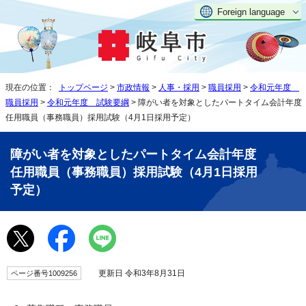
Foreign language
現在の位置：
トップページ
>
市政情報
>
人事・採用
>
職員採用
>
令和元年度
職員採用
>
令和元年度 試験要綱
> 障がい者を対象としたパートタイム会計年度
任用職員（事務職員）採用試験（4月1日採用予定）
障がい者を対象としたパートタイム会計年度
任用職員（事務職員）採用試験（4月1日採用
予定）
更新日 令和3年8月31日
ページ番号1009256