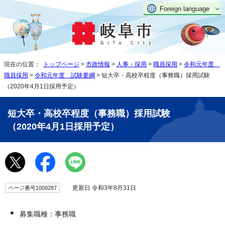
Foreign language
現在の位置：
トップページ
>
市政情報
>
人事・採用
>
職員採用
>
令和元年度
職員採用
>
令和元年度 試験要綱
> 短大卒・高校卒程度（事務職）採用試験
（2020年4月1日採用予定）
短大卒・高校卒程度（事務職）採用試験
（2020年4月1日採用予定）
更新日 令和3年8月31日
ページ番号1009287
募集職種：事務職