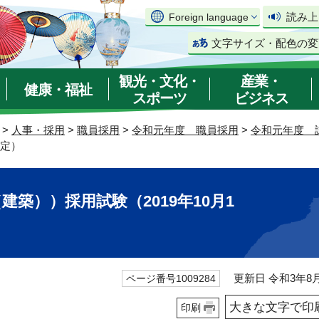
読み上
Foreign language
文字サイズ・配色の変
観光・文化・
産業・
健康・福祉
スポーツ
ビジネス
>
人事・採用
>
職員採用
>
令和元年度 職員採用
>
令和元年度 
予定）
築））採用試験（2019年10月1
更新日 令和3年8月
ページ番号1009284
大きな文字で印
印刷