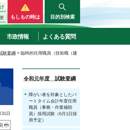
げ
もしもの時は
目的別検索
更
市政情報
よくある質問
試験要綱
> 臨時的任用職員（技術職（建
令和元年度 試験要綱
障がい者を対象としたパ
ートタイム会計年度任用
職員（事務・作業補助
31日
員）採用試験（6月1日採
用予定）
刷