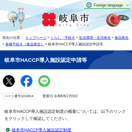
Foreign language
現在の位置：
トップページ
>
くらし・手続き
>
生活環境・生活衛生
>
食品衛生
>
各種手続き（食品衛生）
> 岐阜市HACCP導入施設認定申請等
岐阜市HACCP導入施設認定申請等
更新日 令和6年2月9日
ページ番号1010814
岐阜市HACCP導入施設認定制度の概要については、以下のリンク
をクリックして確認してください。
岐阜市HACCP導入施設認定制度