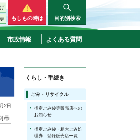
げ
もしもの時は
目的別検索
更
市政情報
よくある質問
くらし・手続き
ごみ・リサイクル
月2日
指定ごみ袋等販売店への
お知らせ
刷
指定ごみ袋・粗大ごみ処
理券 登録販売店一覧