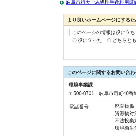
岐阜市粗大ごみ処理手数料用証
より良いホームページにするた
このページの情報は役に立ち
役に立った
どちらと
このページに関する
お問い合わ
環境事業課
〒500-8701 岐阜市司町40
廃棄物係：0
電話番号
資源物対策係
不法投棄対策
環境衛生係：