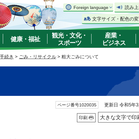
読み上
Foreign language
文字サイズ・配色の変
観光・文化・
産業・
健康・福祉
スポーツ
ビジネス
手続き
>
ごみ・リサイクル
> 粗大ごみについて
更新日 令和5年3
ページ番号1020035
大きな文字で印
印刷