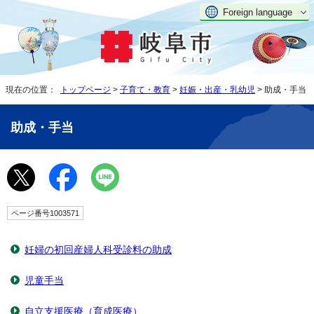
Foreign language
現在の位置：
トップページ
>
子育て・教育
>
妊娠・出産・乳幼児
> 助成・手当
助成・手当
ページ番号1003571
妊婦の初回産婦人科受診料の助成
児童手当
自立支援医療（育成医療）