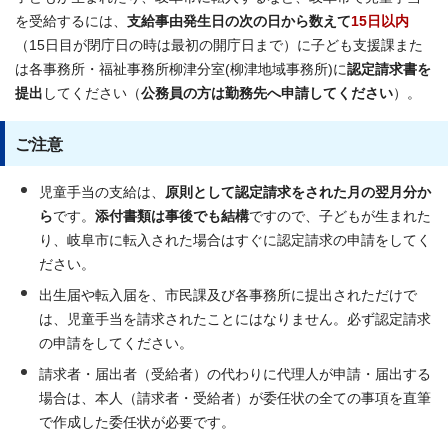
を受給するには、
支給事由発生日の次の日から数えて
15日以内
（15日目が閉庁日の時は最初の開庁日まで）に子ども支援課また
は各事務所・福祉事務所柳津分室(柳津地域事務所)に
認定請求書を
提出
してください（
公務員の方は勤務先へ申請してください
）。
ご注意
児童手当の支給は、
原則として認定請求をされた月の翌月分か
ら
です。
添付書類は事後でも結構
ですので、子どもが生まれた
り、岐阜市に転入された場合はすぐに認定請求の申請をしてく
ださい。
出生届や転入届を、市民課及び各事務所に提出されただけで
は、児童手当を請求されたことにはなりません。必ず認定請求
の申請をしてください。
請求者・届出者（受給者）の代わりに代理人が申請・届出する
場合は、本人（請求者・受給者）が委任状の全ての事項を直筆
で作成した委任状が必要です。