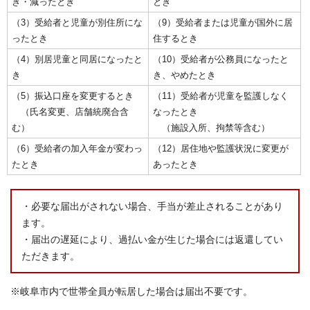
き・減ったとき
とき
（3）受給者と児童が別住所にな
（9）受給者または児童が国外に居
ったとき
住するとき
（4）別居児童と同居になったと
（10）受給者が公務員になったと
き
き、やめたとき
（5）振込口座を変更するとき
（11）受給者が児童を監護しなく
（氏名変更、店舗統廃合含
なったとき
む）
（施設入所、拘禁等含む）
（6）受給者の加入年金が変わっ
（12）居住地や監護状況に変更が
たとき
あったとき
・必要な届出がされない場合、手当が差止されることがあり
ます。
・届出の遅延により、過払い金が生じた場合には返還してい
ただきます。
※岐阜市内で世帯全員が転居した場合は届出不要です。