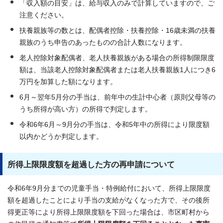
「収入額の目安」は、給与収入のみで計算していますので、ご
注意ください。
扶養親族等の数とは、配偶者控除・扶養控除・16歳未満の扶養
親族のうち申告のあったものの合計人数になります。
老人控除対象配偶者、老人扶養親族がある場合の所得制限限度
額は、当該老人控除対象配偶者または老人扶養親族1人につき6
万円を加算した額になります。
6月～翌年5月分の手当は、前年中の生計中心者（原則父母等の
うち所得が高い方）の所得で判定します。
令和6年6月～9月分の手当は、令和5年中の所得により限度額
以内かどうか判定します。
所得上限限度額を超過した方の再申請について
令和6年9月分までの児童手当・特例給付において、所得上限限度
額を超過したことにより手当の支給がなくなった方で、その後所
得更正等により所得上限限度額を下回った場合は、市区町村から