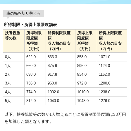
表の幅を切り替える
所得制限・所得上限限度額表
扶養親族
所得制限
所得制限限度
所得上限
所得上限限度
等の数
限度額
額
限度額
額
所得額
収入額の目安
所得額
収入額の目安
（万円）
（万円）
（万円）
（万円）
0人
622.0
833.3
858.0
1071.0
1人
660.0
875.6
896.0
1124.0
2人
698.0
917.8
934.0
1162.0
3人
736.0
960.0
972.0
1200.0
4人
774.0
1002.0
1010.0
1238.0
5人
812.0
1040.0
1048.0
1276.0
以下、扶養親族等の数が1人増えるごとに所得制限限度額は38万円
を加算した額となります。