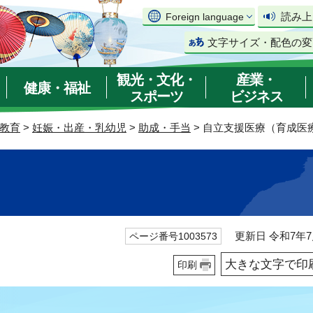
読み上
Foreign language
文字サイズ・配色の変
観光・文化・
産業・
健康・福祉
スポーツ
ビジネス
教育
>
妊娠・出産・乳幼児
>
助成・手当
> 自立支援医療（育成医
）
更新日 令和7年7
ページ番号1003573
大きな文字で印
印刷