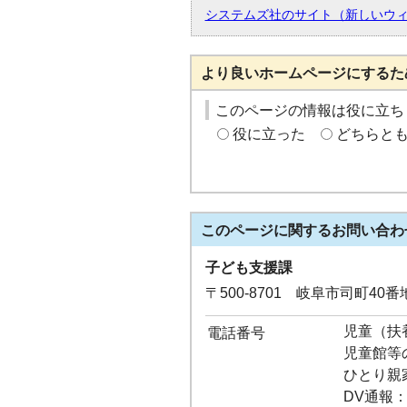
システムズ社のサイト（新しいウ
より良いホームページにするた
このページの情報は役に立ち
役に立った
どちらと
このページに関する
お問い合わ
子ども支援課
〒500-8701 岐阜市司町40
児童（扶養
電話番号
児童館等の
ひとり親家庭
DV通報：05