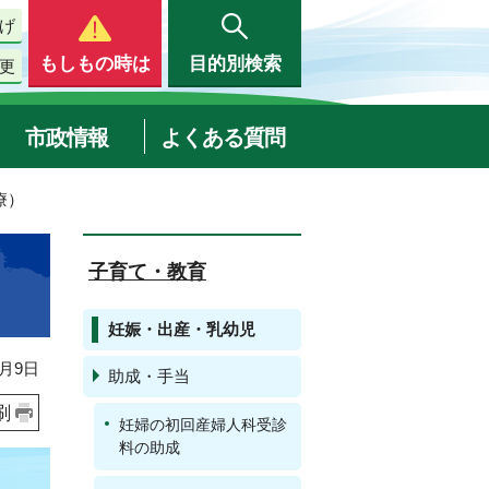
げ
もしもの時は
目的別検索
更
市政情報
よくある質問
療）
子育て・教育
妊娠・出産・乳幼児
月9日
助成・手当
刷
妊婦の初回産婦人科受診
料の助成