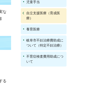
児童手当
実な
自立支援医療（育成医
療）
ま
養育医療
岐阜市不妊治療費助成に
ついて（特定不妊治療）
不育症検査費用助成につ
いて
する