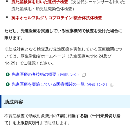
流死産検体を用いた遺伝子検査
（次世代シーケンサーを用いた
流死産絨毛・胎児組織染色体検査）
抗ネオセルフβ
グリコプロテインI複合体抗体検査
2
ただし、先進医療を実施している医療機関で検査を受けた場合に
限ります。
※助成対象となる検査及び先進医療を実施している医療機関につ
いては、厚生労働省ホームページ（先進医療AのNo.24及び
No.29）でご確認ください。
先進医療の各技術の概要
（外部リンク）
先進医療を実施している医療機関の一覧
（外部リンク）
助成内容
不育症検査で助成対象費用の
7割に相当する額（千円未満切り捨
て）を上限額6万円
まで助成します。