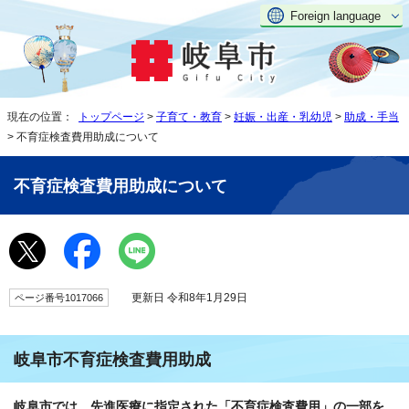
Foreign language
現在の位置：
トップページ
>
子育て・教育
>
妊娠・出産・乳幼児
>
助成・手当
> 不育症検査費用助成について
不育症検査費用助成について
更新日 令和8年1月29日
ページ番号1017066
岐阜市不育症検査費用助成
岐阜市では、先進医療に指定された「不育症検査費用」の一部を