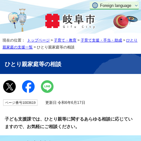
Foreign language
現在の位置：
トップページ
>
子育て・教育
>
子育て支援・手当・助成
>
ひとり
親家庭の支援一覧
> ひとり親家庭等の相談
ひとり親家庭等の相談
更新日 令和6年6月17日
ページ番号1003619
子ども支援課では、ひとり親等に関するあらゆる相談に応じてい
ますので、お気軽にご相談ください。