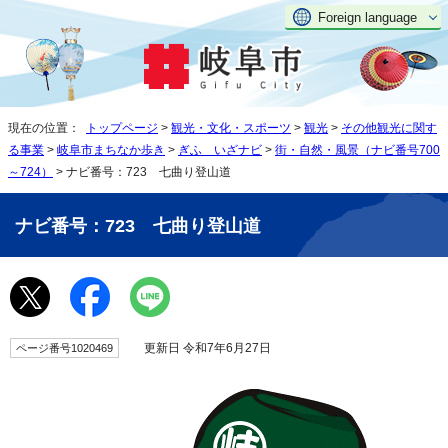
Foreign language
現在の位置：
トップページ
>
観光・文化・スポーツ
>
観光
>
その他観光に関す
る事業
>
岐阜市まちなか歩き
>
ぎふ いざナビ
>
街・自然・風景（ナビ番号700
～724）
> ナビ番号：723 七曲り登山道
ナビ番号：723 七曲り登山道
更新日 令和7年6月27日
ページ番号1020469