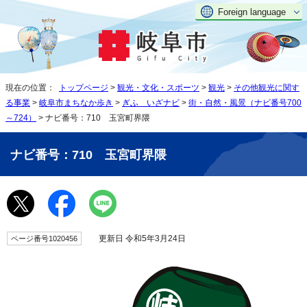
Foreign language
現在の位置：
トップページ
>
観光・文化・スポーツ
>
観光
>
その他観光に関す
る事業
>
岐阜市まちなか歩き
>
ぎふ いざナビ
>
街・自然・風景（ナビ番号700
～724）
> ナビ番号：710 玉宮町界隈
ナビ番号：710 玉宮町界隈
更新日 令和5年3月24日
ページ番号1020456