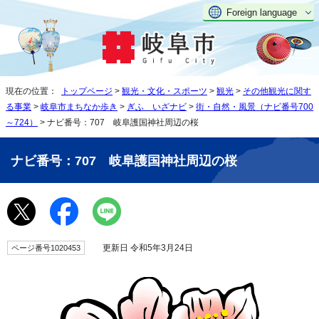
Foreign language
現在の位置：
トップページ
>
観光・文化・スポーツ
>
観光
>
その他観光に関す
る事業
>
岐阜市まちなか歩き
>
ぎふ いざナビ
>
街・自然・風景（ナビ番号700
～724）
> ナビ番号：707 岐阜護国神社周辺の桜
ナビ番号：707 岐阜護国神社周辺の桜
更新日 令和5年3月24日
ページ番号1020453