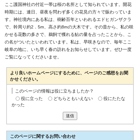
ここ護国神社の付近一帯は桜の名所として知られています。開花
時期には、連日、昼夜を問わず多くの花見の方々で賑わっていま
す。神社境内にある私は、樹齢百年といわれるエドヒガンザクラ
で、幹周り約2．5m、高さ約8mの大木です。その昔から、私の咲
かせる花数の多さで、鵜飼で獲れる鮎の量を占ったことから、こ
の名がついたといわれています。私は、早咲きなので、毎年ここ
岐阜の地に、いち早く春の訪れをお知らせしています。ぜひ一度
ご覧になってくださいませ。
より良いホームページにするために、ページのご感想をお聞
かせください。
このページの情報は役に立ちましたか？
役に立った
どちらともいえない
役にたたな
かった
送信
このページに関する
お問い合わせ